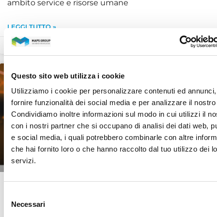
ambito service e risorse umane
LEGGI TUTTO »
17 Febbraio 2026
Questo sito web utilizza i cookie
APPROFONDIMENTI
Utilizziamo i cookie per personalizzare contenuti ed annunci,
fornire funzionalità dei social media e per analizzare il nostro 
Condividiamo inoltre informazioni sul modo in cui utilizzi il no
con i nostri partner che si occupano di analisi dei dati web, pu
e social media, i quali potrebbero combinarle con altre inform
che hai fornito loro o che hanno raccolto dal tuo utilizzo dei l
servizi.
Oltre il chatbot: perché il customer service
Selezione
sta diventando un sistema conversazionale
Necessari
continuo
del