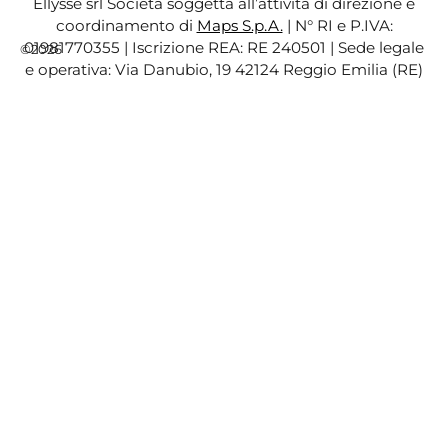
Ellysse srl Società soggetta all’attività di direzione e
coordinamento di
Maps S.p.A.
| N° RI e P.IVA:
01981770355 | Iscrizione REA: RE 240501 | Sede legale
©2026
e operativa: Via Danubio, 19 42124 Reggio Emilia (RE)