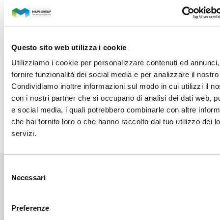
saranno trattati in conformità con quanto indicato
nella
Privacy Policy
.
Accetto di ricevere comunicazioni di marketing
Questo sito web utilizza i cookie
come spiegato nella
Privacy Policy
.
Utilizziamo i cookie per personalizzare contenuti ed annunci,
Accetto di ricevere comunicazioni marketing da
fornire funzionalità dei social media e per analizzare il nostro 
parte di terze parti appartenenti a Maps S.p.A. come
Condividiamo inoltre informazioni sul modo in cui utilizzi il no
da
Privacy Policy
.
con i nostri partner che si occupano di analisi dei dati web, pu
e social media, i quali potrebbero combinarle con altre inform
Invia
che hai fornito loro o che hanno raccolto dal tuo utilizzo dei l
servizi.
Selezione
Necessari
del
consenso
Preferenze
Contatti