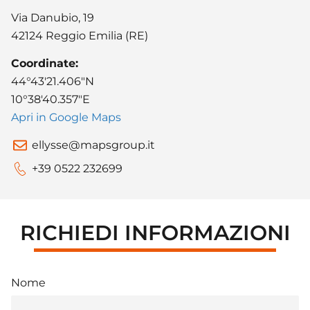
Via Danubio, 19
42124 Reggio Emilia (RE)
Coordinate:
44°43′21.406″N
10°38′40.357″E
Apri in Google Maps
ellysse@mapsgroup.it
+39 0522 232699
RICHIEDI INFORMAZIONI
Nome