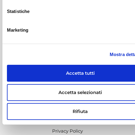
ellysse@mapsgroup.it
Statistiche
+39 0522 232699
Marketing
La soluzione “Contatta”
Contatta
Mostra dett
Use Case
Accetta tutti
Governance
Corporate Regulations
Accetta selezionati
Whistleblowing
Rifiuta
Note legali
Privacy Policy