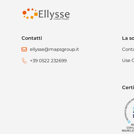
Contatti
La s
ellysse@mapsgroup.it
Cont
Use 
+39 0522 232699
Certi